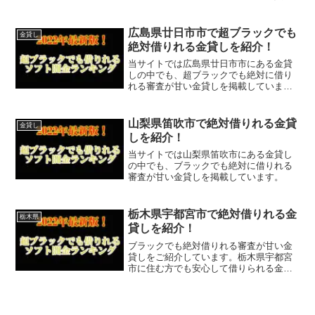
なので今すぐに申し込むことが可能で
す。ソフト闇金といった違法な金貸しで
はなく、国または大分県大分市で貸金業
広島県廿日市市で超ブラックでも
金貸し
登録をしている正規の金貸し...
絶対借りれる金貸しを紹介！
当サイトでは広島県廿日市市にある金貸
しの中でも、超ブラックでも絶対に借り
れる審査が甘い金貸しを掲載していま
す。
山梨県笛吹市で絶対借りれる金貸
金貸し
しを紹介！
当サイトでは山梨県笛吹市にある金貸し
の中でも、ブラックでも絶対に借りれる
審査が甘い金貸しを掲載しています。
栃木県宇都宮市で絶対借りれる金
栃木県
貸しを紹介！
ブラックでも絶対借りれる審査が甘い金
貸しをご紹介しています。栃木県宇都宮
市に住む方でも安心して借りられる金貸
しなので今すぐに申し込むことが可能で
す。ソフト闇金といった違法な金貸しで
はなく、国または栃木県宇都宮市で貸金
業登録をしている正規の金...