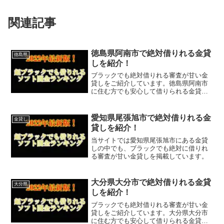
関連記事
徳島県阿南市で絶対借りれる金貸
徳島県
しを紹介！
ブラックでも絶対借りれる審査が甘い金
貸しをご紹介しています。徳島県阿南市
に住む方でも安心して借りられる金貸し
なので今すぐに申し込むことが可能で
す。ソフト闇金といった違法な金貸しで
はなく、国または徳島県阿南市で貸金業
愛知県尾張旭市で絶対借りれる金
金貸し
登録をしている正規の金貸し...
貸しを紹介！
当サイトでは愛知県尾張旭市にある金貸
しの中でも、ブラックでも絶対に借りれ
る審査が甘い金貸しを掲載しています。
大分県大分市で絶対借りれる金貸
大分県
しを紹介！
ブラックでも絶対借りれる審査が甘い金
貸しをご紹介しています。大分県大分市
に住む方でも安心して借りられる金貸し