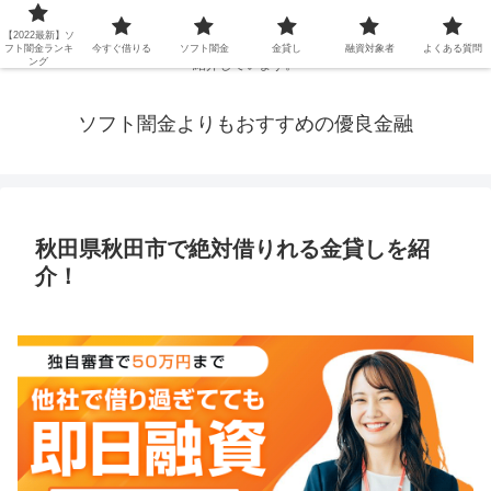
延滞ブラックや年金・生活保護・主婦・パート・派遣など消費者金融でお金を
【2022最新】ソ
借りられないブラックの方でも、即日融資で借りられる審査が甘い優良街金を
フト闇金ランキ
今すぐ借りる
ソフト闇金
金貸し
融資対象者
よくある質問
ング
紹介しています。
ソフト闇金よりもおすすめの優良金融
秋田県秋田市で絶対借りれる金貸しを紹
介！