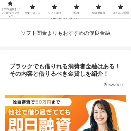
延滞ブラックや年金・生活保護・主婦・パート・派遣など消費者金融でお金を
【2022最新】ソ
借りられないブラックの方でも、即日融資で借りられる審査が甘い優良街金を
フト闇金ランキ
今すぐ借りる
ソフト闇金
金貸し
融資対象者
よくある質問
ング
紹介しています。
ソフト闇金よりもおすすめの優良金融
ブラックでも借りれる消費者金融はある！
その内容と借りるべき金貸しを紹介！
2025.06.14