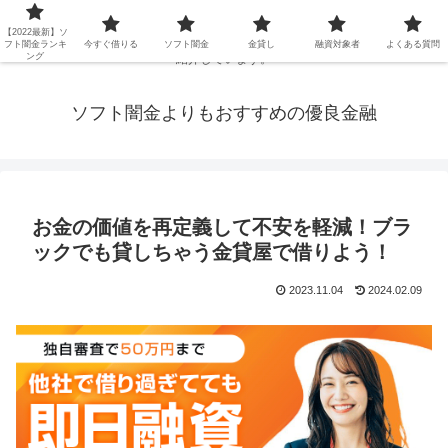
延滞ブラックや年金・生活保護・主婦・パート・派遣など消費者金融でお金を
【2022最新】ソ
借りられないブラックの方でも、即日融資で借りられる審査が甘い優良街金を
フト闇金ランキ
今すぐ借りる
ソフト闇金
金貸し
融資対象者
よくある質問
ング
紹介しています。
ソフト闇金よりもおすすめの優良金融
お金の価値を再定義して不安を軽減！ブラ
ックでも貸しちゃう金貸屋で借りよう！
2023.11.04
2024.02.09