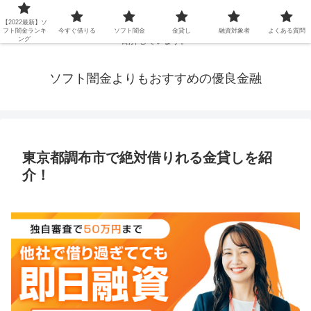
延滞ブラックや年金・生活保護・主婦・パート・派遣など消費者金融でお金を
【2022最新】ソ
借りられないブラックの方でも、即日融資で借りられる審査が甘い優良街金を
フト闇金ランキ
今すぐ借りる
ソフト闇金
金貸し
融資対象者
よくある質問
ング
紹介しています。
ソフト闇金よりもおすすめの優良金融
東京都調布市で絶対借りれる金貸しを紹
介！