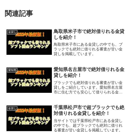
関連記事
鳥取県米子市で絶対借りれる金貸
金貸し
しを紹介！
鳥取県米子市にある金貸しの中でも、ブ
ラックでも絶対に借りれる審査が甘い金
貸しを掲載しています。
愛知県名古屋市で絶対借りれる金
愛知県
貸しを紹介！
ブラックでも絶対借りれる審査が甘い金
貸しをご紹介しています。愛知県名古屋
市に住む方でも安心して借りられる金貸
しなので今すぐに申し込むことが可能で
す。ソフト闇金といった違法な金貸しで
はなく、国または愛知県名古屋市で貸金
千葉県松戸市で超ブラックでも絶
金貸し
業登録をしている正規の金...
対借りれる金貸しを紹介！
当サイトでは千葉県松戸市にある金貸し
の中でも、超ブラックでも絶対に借りれ
る審査が甘い金貸しを掲載しています。