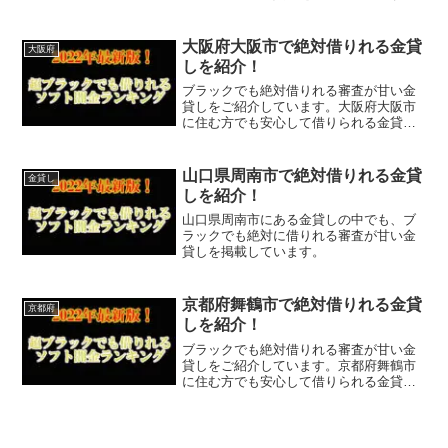
大阪府大阪市で絶対借りれる金貸
大阪府
しを紹介！
ブラックでも絶対借りれる審査が甘い金
貸しをご紹介しています。大阪府大阪市
に住む方でも安心して借りられる金貸し
なので今すぐに申し込むことが可能で
す。ソフト闇金といった違法な金貸しで
はなく、国または大阪府大阪市で貸金業
山口県周南市で絶対借りれる金貸
金貸し
登録をしている正規の金貸し...
しを紹介！
山口県周南市にある金貸しの中でも、ブ
ラックでも絶対に借りれる審査が甘い金
貸しを掲載しています。
京都府舞鶴市で絶対借りれる金貸
京都府
しを紹介！
ブラックでも絶対借りれる審査が甘い金
貸しをご紹介しています。京都府舞鶴市
に住む方でも安心して借りられる金貸し
なので今すぐに申し込むことが可能で
す。ソフト闇金といった違法な金貸しで
はなく、国または京都府舞鶴市で貸金業
登録をしている正規の金貸し...