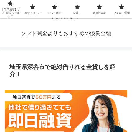
延滞ブラックや年金・生活保護・主婦・パート・派遣など消費者金融でお金を
【2022最新】ソ
借りられないブラックの方でも、即日融資で借りられる審査が甘い優良街金を
フト闇金ランキ
今すぐ借りる
ソフト闇金
金貸し
融資対象者
よくある質問
ング
紹介しています。
ソフト闇金よりもおすすめの優良金融
埼玉県深谷市で絶対借りれる金貸しを紹
介！