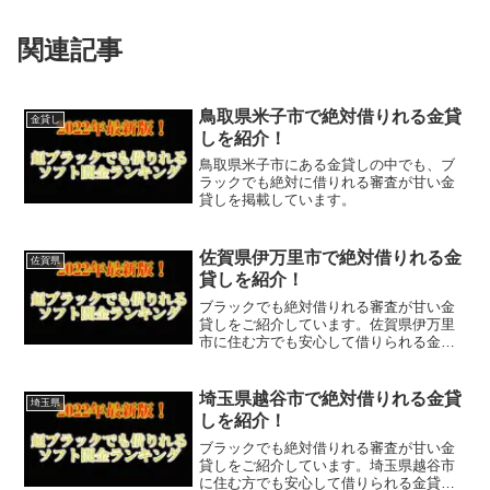
関連記事
鳥取県米子市で絶対借りれる金貸
金貸し
しを紹介！
鳥取県米子市にある金貸しの中でも、ブ
ラックでも絶対に借りれる審査が甘い金
貸しを掲載しています。
佐賀県伊万里市で絶対借りれる金
佐賀県
貸しを紹介！
ブラックでも絶対借りれる審査が甘い金
貸しをご紹介しています。佐賀県伊万里
市に住む方でも安心して借りられる金貸
しなので今すぐに申し込むことが可能で
す。ソフト闇金といった違法な金貸しで
はなく、国または佐賀県伊万里市で貸金
埼玉県越谷市で絶対借りれる金貸
埼玉県
業登録をしている正規の金...
しを紹介！
ブラックでも絶対借りれる審査が甘い金
貸しをご紹介しています。埼玉県越谷市
に住む方でも安心して借りられる金貸し