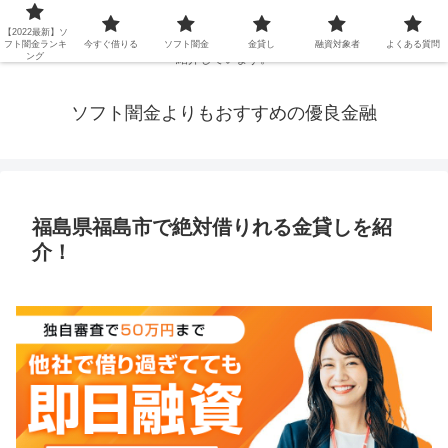
延滞ブラックや年金・生活保護・主婦・パート・派遣など消費者金融でお金を
【2022最新】ソ
借りられないブラックの方でも、即日融資で借りられる審査が甘い優良街金を
フト闇金ランキ
今すぐ借りる
ソフト闇金
金貸し
融資対象者
よくある質問
ング
紹介しています。
ソフト闇金よりもおすすめの優良金融
福島県福島市で絶対借りれる金貸しを紹
介！