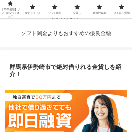
延滞ブラックや年金・生活保護・主婦・パート・派遣など消費者金融でお金を
【2022最新】ソ
借りられないブラックの方でも、即日融資で借りられる審査が甘い優良街金を
フト闇金ランキ
今すぐ借りる
ソフト闇金
金貸し
融資対象者
よくある質問
ング
紹介しています。
ソフト闇金よりもおすすめの優良金融
群馬県伊勢崎市で絶対借りれる金貸しを紹
介！