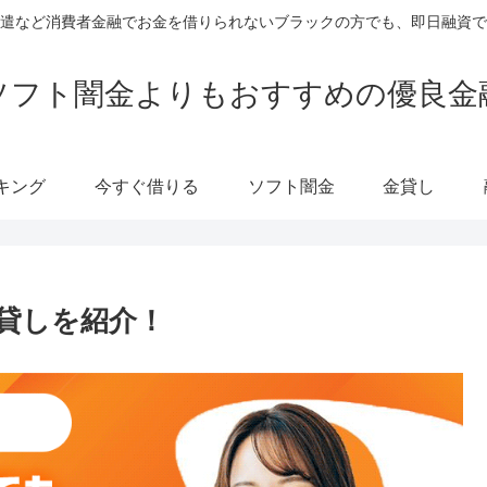
遣など消費者金融でお金を借りられないブラックの方でも、即日融資で
ソフト闇金よりもおすすめの優良金
キング
今すぐ借りる
ソフト闇金
金貸し
貸しを紹介！