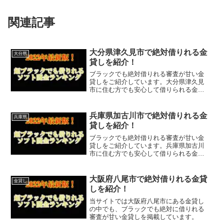
関連記事
大分県津久見市で絶対借りれる金
大分県
貸しを紹介！
ブラックでも絶対借りれる審査が甘い金
貸しをご紹介しています。大分県津久見
市に住む方でも安心して借りられる金貸
しなので今すぐに申し込むことが可能で
す。ソフト闇金といった違法な金貸しで
はなく、国または大分県津久見市で貸金
兵庫県加古川市で絶対借りれる金
兵庫県
業登録をしている正規の金...
貸しを紹介！
ブラックでも絶対借りれる審査が甘い金
貸しをご紹介しています。兵庫県加古川
市に住む方でも安心して借りられる金貸
しなので今すぐに申し込むことが可能で
す。ソフト闇金といった違法な金貸しで
はなく、国または兵庫県加古川市で貸金
大阪府八尾市で絶対借りれる金貸
金貸し
業登録をしている正規の金...
しを紹介！
当サイトでは大阪府八尾市にある金貸し
の中でも、ブラックでも絶対に借りれる
審査が甘い金貸しを掲載しています。