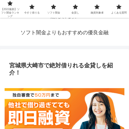
延滞ブラックや年金・生活保護・主婦・パート・派遣など消費者金融でお金を
【2022最新】ソ
借りられないブラックの方でも、即日融資で借りられる審査が甘い優良街金を
フト闇金ランキ
今すぐ借りる
ソフト闇金
金貸し
融資対象者
よくある質問
ング
紹介しています。
ソフト闇金よりもおすすめの優良金融
宮城県大崎市で絶対借りれる金貸しを紹
介！