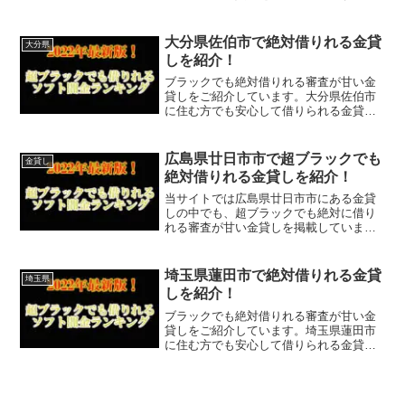
大分県佐伯市で絶対借りれる金貸
大分県
しを紹介！
ブラックでも絶対借りれる審査が甘い金
貸しをご紹介しています。大分県佐伯市
に住む方でも安心して借りられる金貸し
なので今すぐに申し込むことが可能で
す。ソフト闇金といった違法な金貸しで
はなく、国または大分県佐伯市で貸金業
広島県廿日市市で超ブラックでも
金貸し
登録をしている正規の金貸し...
絶対借りれる金貸しを紹介！
当サイトでは広島県廿日市市にある金貸
しの中でも、超ブラックでも絶対に借り
れる審査が甘い金貸しを掲載していま
す。
埼玉県蓮田市で絶対借りれる金貸
埼玉県
しを紹介！
ブラックでも絶対借りれる審査が甘い金
貸しをご紹介しています。埼玉県蓮田市
に住む方でも安心して借りられる金貸し
なので今すぐに申し込むことが可能で
す。ソフト闇金といった違法な金貸しで
はなく、国または埼玉県蓮田市で貸金業
登録をしている正規の金貸し...