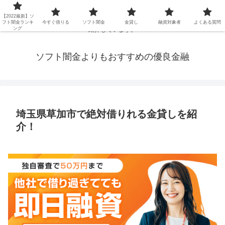
延滞ブラックや年金・生活保護・主婦・パート・派遣など消費者金融でお金を
【2022最新】ソ
借りられないブラックの方でも、即日融資で借りられる審査が甘い優良街金を
フト闇金ランキ
今すぐ借りる
ソフト闇金
金貸し
融資対象者
よくある質問
ング
紹介しています。
ソフト闇金よりもおすすめの優良金融
埼玉県草加市で絶対借りれる金貸しを紹
介！