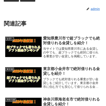
admin
関連記事
愛知県豊川市で超ブラックでも絶
金貸し
対借りれる金貸しを紹介！
当サイトでは愛知県豊川市にある金貸し
の中でも、超ブラックでも絶対に借りれ
る審査が甘い金貸しを掲載しています。
東京都小金井市で絶対借りれる金
東京都
貸しを紹介！
ブラックでも絶対借りれる審査が甘い金
貸しをご紹介しています。東京都小金井
市に住む方でも安心して借りられる金貸
しなので今すぐに申し込むことが可能で
す。ソフト闇金といった違法な金貸しで
はなく、国または東京都小金井市で貸金
神奈川県海老名市で絶対借りれる
神奈川県
業登録をしている正規の金...
金貸しを紹介！