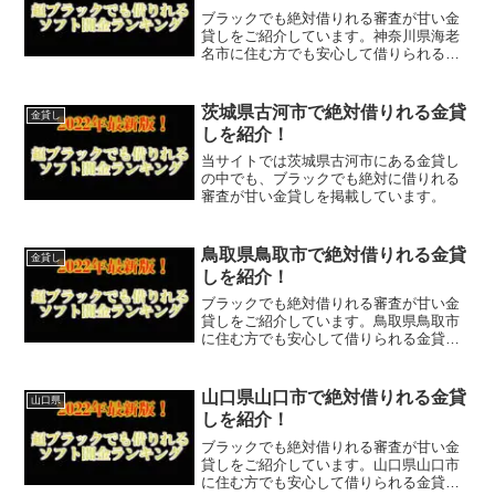
ブラックでも絶対借りれる審査が甘い金
貸しをご紹介しています。神奈川県海老
名市に住む方でも安心して借りられる金
貸しなので今すぐに申し込むことが可能
です。ソフト闇金といった違法な金貸し
ではなく、国または神奈川県海老名市で
茨城県古河市で絶対借りれる金貸
金貸し
貸金業登録をしている正規...
しを紹介！
当サイトでは茨城県古河市にある金貸し
の中でも、ブラックでも絶対に借りれる
審査が甘い金貸しを掲載しています。
鳥取県鳥取市で絶対借りれる金貸
金貸し
しを紹介！
ブラックでも絶対借りれる審査が甘い金
貸しをご紹介しています。鳥取県鳥取市
に住む方でも安心して借りられる金貸し
なので今すぐに申し込むことが可能で
す。ソフト闇金といった違法な金貸しで
はなく、国または鳥取県鳥取市で貸金業
山口県山口市で絶対借りれる金貸
山口県
登録をしている正規の金貸し...
しを紹介！
ブラックでも絶対借りれる審査が甘い金
貸しをご紹介しています。山口県山口市
に住む方でも安心して借りられる金貸し