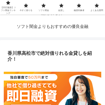
延滞ブラックや年金・生活保護・主婦・パート・派遣など消費者金融でお金を
【2022最新】ソ
借りられないブラックの方でも、即日融資で借りられる審査が甘い優良街金を
フト闇金ランキ
今すぐ借りる
ソフト闇金
金貸し
融資対象者
よくある質問
ング
紹介しています。
ソフト闇金よりもおすすめの優良金融
香川県高松市で絶対借りれる金貸しを紹
介！