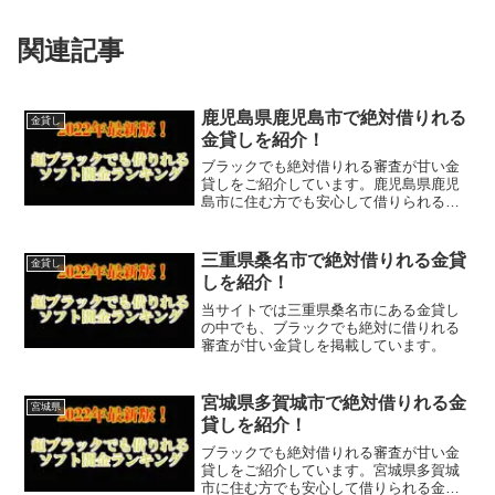
関連記事
鹿児島県鹿児島市で絶対借りれる
金貸し
金貸しを紹介！
ブラックでも絶対借りれる審査が甘い金
貸しをご紹介しています。鹿児島県鹿児
島市に住む方でも安心して借りられる金
貸しなので今すぐに申し込むことが可能
です。ソフト闇金といった違法な金貸し
ではなく、国または鹿児島県鹿児島市で
三重県桑名市で絶対借りれる金貸
金貸し
貸金業登録をしている正規...
しを紹介！
当サイトでは三重県桑名市にある金貸し
の中でも、ブラックでも絶対に借りれる
審査が甘い金貸しを掲載しています。
宮城県多賀城市で絶対借りれる金
宮城県
貸しを紹介！
ブラックでも絶対借りれる審査が甘い金
貸しをご紹介しています。宮城県多賀城
市に住む方でも安心して借りられる金貸