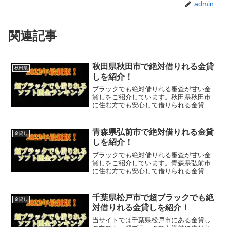
admin
関連記事
秋田県秋田市で絶対借りれる金貸
秋田県
しを紹介！
ブラックでも絶対借りれる審査が甘い金
貸しをご紹介しています。秋田県秋田市
に住む方でも安心して借りられる金貸し
なので今すぐに申し込むことが可能で
す。ソフト闇金といった違法な金貸しで
はなく、国または秋田県秋田市で貸金業
青森県弘前市で絶対借りれる金貸
金貸し
登録をしている正規の金貸し...
しを紹介！
ブラックでも絶対借りれる審査が甘い金
貸しをご紹介しています。青森県弘前市
に住む方でも安心して借りられる金貸し
なので今すぐに申し込むことが可能で
す。ソフト闇金といった違法な金貸しで
はなく、国または青森県弘前市で貸金業
千葉県松戸市で超ブラックでも絶
金貸し
登録をしている正規の金貸し...
対借りれる金貸しを紹介！
当サイトでは千葉県松戸市にある金貸し