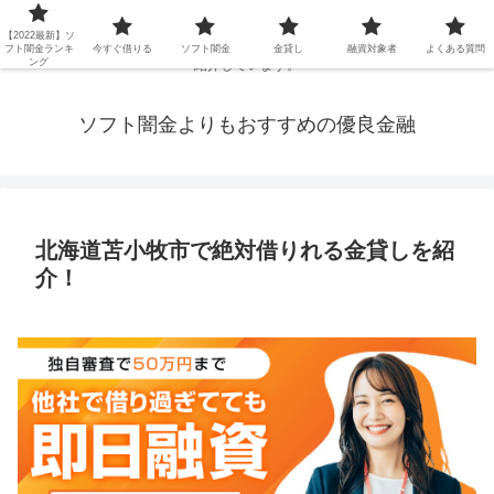
延滞ブラックや年金・生活保護・主婦・パート・派遣など消費者金融でお金を
【2022最新】ソ
借りられないブラックの方でも、即日融資で借りられる審査が甘い優良街金を
フト闇金ランキ
今すぐ借りる
ソフト闇金
金貸し
融資対象者
よくある質問
ング
紹介しています。
ソフト闇金よりもおすすめの優良金融
北海道苫小牧市で絶対借りれる金貸しを紹
介！