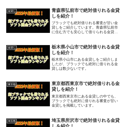
青森県弘前市で絶対借りれる金貸
金貸し
しを紹介！
ブラックでも絶対借りれる審査が甘い金
貸しをご紹介しています。青森県弘前市
に住む方でも安心して借りられる金貸し
なので今すぐに申し込むことが可能で
す。ソフト闇金といった違法な金貸しで
はなく、国または青森県弘前市で貸金業
栃木県小山市で絶対借りれる金貸
金貸し
登録をしている正規の金貸し...
しを紹介！
栃木県小山市にある金貸しをご紹介しま
したが、ブラックでも絶対に借りれる金
貸しは数少ないです。
東京都西東京市で絶対借りれる金
東京都
貸しを紹介！
東京都西東京市にある金貸しの中でも、
ブラックでも絶対に借りれる審査が甘い
金貸しを掲載しています。
埼玉県所沢市で絶対借りれる金貸
埼玉県
しを紹介！