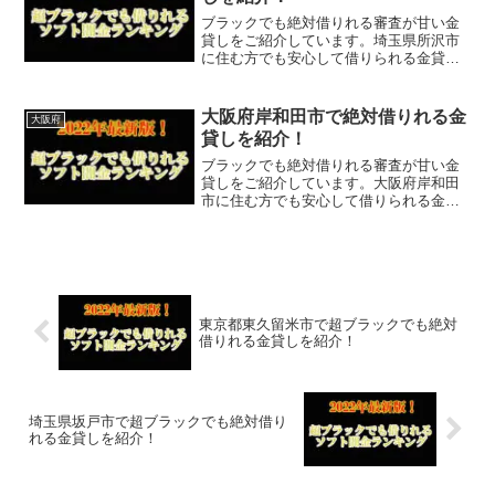
ブラックでも絶対借りれる審査が甘い金
貸しをご紹介しています。埼玉県所沢市
に住む方でも安心して借りられる金貸し
なので今すぐに申し込むことが可能で
す。ソフト闇金といった違法な金貸しで
はなく、国または埼玉県所沢市で貸金業
大阪府岸和田市で絶対借りれる金
大阪府
登録をしている正規の金貸し...
貸しを紹介！
ブラックでも絶対借りれる審査が甘い金
貸しをご紹介しています。大阪府岸和田
市に住む方でも安心して借りられる金貸
しなので今すぐに申し込むことが可能で
す。ソフト闇金といった違法な金貸しで
はなく、国または大阪府岸和田市で貸金
業登録をしている正規の金...
東京都東久留米市で超ブラックでも絶対
借りれる金貸しを紹介！
埼玉県坂戸市で超ブラックでも絶対借り
れる金貸しを紹介！