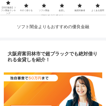
延滞ブラックや年金・生活保護・主婦・パート・派遣など消費者金融でお金を
【2022最新】ソ
借りられないブラックの方でも、即日融資で借りられる審査が甘い優良街金を
フト闇金ランキ
今すぐ借りる
ソフト闇金
金貸し
融資対象者
よくある質問
ング
紹介しています。
ソフト闇金よりもおすすめの優良金融
大阪府富田林市で超ブラックでも絶対借り
れる金貸しを紹介！