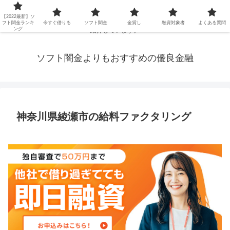
延滞ブラックや年金・生活保護・主婦・パート・派遣など消費者金融でお金を
【2022最新】ソ
借りられないブラックの方でも、即日融資で借りられる審査が甘い優良街金を
フト闇金ランキ
今すぐ借りる
ソフト闇金
金貸し
融資対象者
よくある質問
ング
紹介しています。
ソフト闇金よりもおすすめの優良金融
神奈川県綾瀬市の給料ファクタリング