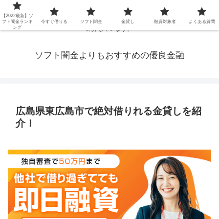
延滞ブラックや年金・生活保護・主婦・パート・派遣など消費者金融でお金を
【2022最新】ソ
借りられないブラックの方でも、即日融資で借りられる審査が甘い優良街金を
フト闇金ランキ
今すぐ借りる
ソフト闇金
金貸し
融資対象者
よくある質問
ング
紹介しています。
ソフト闇金よりもおすすめの優良金融
広島県東広島市で絶対借りれる金貸しを紹
介！