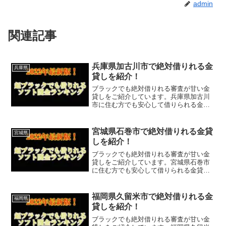
admin
関連記事
兵庫県加古川市で絶対借りれる金
兵庫県
貸しを紹介！
ブラックでも絶対借りれる審査が甘い金
貸しをご紹介しています。兵庫県加古川
市に住む方でも安心して借りられる金貸
しなので今すぐに申し込むことが可能で
す。ソフト闇金といった違法な金貸しで
はなく、国または兵庫県加古川市で貸金
宮城県石巻市で絶対借りれる金貸
宮城県
業登録をしている正規の金...
しを紹介！
ブラックでも絶対借りれる審査が甘い金
貸しをご紹介しています。宮城県石巻市
に住む方でも安心して借りられる金貸し
なので今すぐに申し込むことが可能で
す。ソフト闇金といった違法な金貸しで
はなく、国または宮城県石巻市で貸金業
福岡県久留米市で絶対借りれる金
福岡県
登録をしている正規の金貸し...
貸しを紹介！
ブラックでも絶対借りれる審査が甘い金