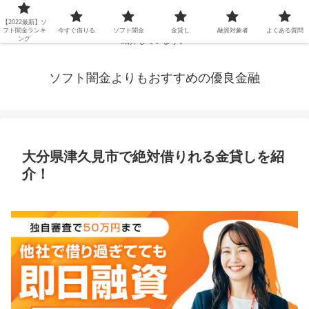
延滞ブラックや年金・生活保護・主婦・パート・派遣など消費者金融でお金を
【2022最新】ソ
借りられないブラックの方でも、即日融資で借りられる審査が甘い優良街金を
フト闇金ランキ
今すぐ借りる
ソフト闇金
金貸し
融資対象者
よくある質問
ング
紹介しています。
ソフト闇金よりもおすすめの優良金融
大分県津久見市で絶対借りれる金貸しを紹
介！