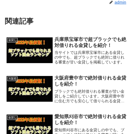
admin
関連記事
兵庫県宝塚市で超ブラックでも絶
金貸し
対借りれる金貸しを紹介！
当サイトでは兵庫県宝塚市にある金貸し
の中でも、超ブラックでも絶対に借りれ
る審査が甘い金貸しを掲載しています。
大阪府豊中市で絶対借りれる金貸
大阪府
しを紹介！
ブラックでも絶対借りれる審査が甘い金
貸しをご紹介しています。大阪府豊中市
に住む方でも安心して借りられる金貸し
なので今すぐに申し込むことが可能で
す。ソフト闇金といった違法な金貸しで
はなく、国または大阪府豊中市で貸金業
愛知県刈谷市で絶対借りれる金貸
金貸し
登録をしている正規の金貸し...
しを紹介！
愛知県刈谷市にある金貸しの中でも、ブ