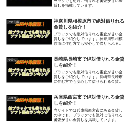
ラックでも絶対に借りれる審査が甘い金
貸しを掲載しています。
神奈川県相模原市で絶対借りれる
神奈川県
金貸しを紹介！
ブラックでも絶対借りれる審査が甘い金
貸しをご紹介しています。神奈川県相模
原市に住む方でも安心して借りられる金
貸しなので今すぐに申し込むことが可能
です。ソフト闇金といった違法な金貸し
ではなく、国または神奈川県相模原市で
長崎県長崎市で絶対借りれる金貸
金貸し
貸金業登録をしている正規...
しを紹介！
ブラックでも絶対借りれる審査が甘い金
貸しをご紹介しています。長崎県長崎市
に住む方でも安心して借りられる金貸し
なので今すぐに申し込むことが可能で
す。ソフト闇金といった違法な金貸しで
はなく、国または長崎県長崎市で貸金業
兵庫県西宮市で絶対借りれる金貸
兵庫県
登録をしている正規の金貸し...
しを紹介！
当サイトでは兵庫県西宮市にある金貸し
の中でも、ブラックでも絶対に借りれる
審査が甘い金貸しを掲載しています。