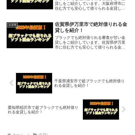
貸しをご紹介しています。大阪府堺市に
住む方でも安心して借りられる金貸しな
ので今すぐに申し込むことが可能です。
ソフト闇金といった違法な金貸しではな
く、国または大阪府堺市で貸金業登録を
佐賀県伊万里市で絶対借りれる金
佐賀県
している正規の金貸しなの...
貸しを紹介！
ブラックでも絶対借りれる審査が甘い金
貸しをご紹介しています。佐賀県伊万里
市に住む方でも安心して借りられる金貸
しなので今すぐに申し込むことが可能で
す。ソフト闇金といった違法な金貸しで
はなく、国または佐賀県伊万里市で貸金
業登録をしている正規の金...
千葉県浦安市で超ブラックでも絶対借り
れる金貸しを紹介！
愛知県稲沢市で超ブラックでも絶対借り
れる金貸しを紹介！
ホーム
金貸し