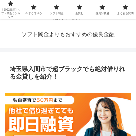
延滞ブラックや年金・生活保護・主婦・パート・派遣など消費者金融でお金を
【2022最新】ソ
借りられないブラックの方でも、即日融資で借りられる審査が甘い優良街金を
フト闇金ランキ
今すぐ借りる
ソフト闇金
金貸し
融資対象者
よくある質問
ング
紹介しています。
ソフト闇金よりもおすすめの優良金融
埼玉県入間市で超ブラックでも絶対借りれ
る金貸しを紹介！