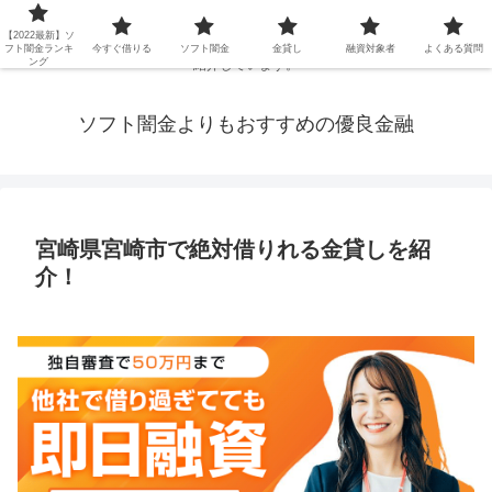
延滞ブラックや年金・生活保護・主婦・パート・派遣など消費者金融でお金を
【2022最新】ソ
借りられないブラックの方でも、即日融資で借りられる審査が甘い優良街金を
フト闇金ランキ
今すぐ借りる
ソフト闇金
金貸し
融資対象者
よくある質問
ング
紹介しています。
ソフト闇金よりもおすすめの優良金融
宮崎県宮崎市で絶対借りれる金貸しを紹
介！