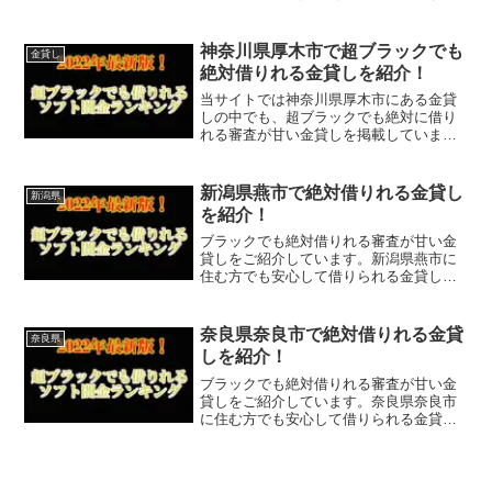
神奈川県厚木市で超ブラックでも
金貸し
絶対借りれる金貸しを紹介！
当サイトでは神奈川県厚木市にある金貸
しの中でも、超ブラックでも絶対に借り
れる審査が甘い金貸しを掲載していま
す。
新潟県燕市で絶対借りれる金貸し
新潟県
を紹介！
ブラックでも絶対借りれる審査が甘い金
貸しをご紹介しています。新潟県燕市に
住む方でも安心して借りられる金貸しな
ので今すぐに申し込むことが可能です。
ソフト闇金といった違法な金貸しではな
く、国または新潟県燕市で貸金業登録を
奈良県奈良市で絶対借りれる金貸
奈良県
している正規の金貸しなの...
しを紹介！
ブラックでも絶対借りれる審査が甘い金
貸しをご紹介しています。奈良県奈良市
に住む方でも安心して借りられる金貸し
なので今すぐに申し込むことが可能で
す。ソフト闇金といった違法な金貸しで
はなく、国または奈良県奈良市で貸金業
登録をしている正規の金貸し...