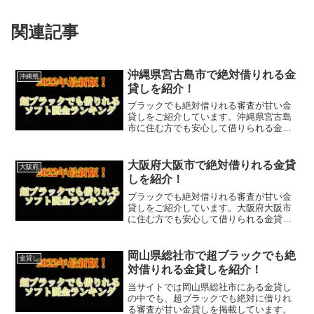
関連記事
沖縄県宮古島市で絶対借りれる金
沖縄県
貸しを紹介！
ブラックでも絶対借りれる審査が甘い金
貸しをご紹介しています。沖縄県宮古島
市に住む方でも安心して借りられる金貸
しなので今すぐに申し込むことが可能で
す。ソフト闇金といった違法な金貸しで
はなく、国または沖縄県宮古島市で貸金
大阪府大阪市で絶対借りれる金貸
大阪府
業登録をしている正規の金...
しを紹介！
ブラックでも絶対借りれる審査が甘い金
貸しをご紹介しています。大阪府大阪市
に住む方でも安心して借りられる金貸し
なので今すぐに申し込むことが可能で
す。ソフト闇金といった違法な金貸しで
はなく、国または大阪府大阪市で貸金業
岡山県総社市で超ブラックでも絶
金貸し
登録をしている正規の金貸し...
対借りれる金貸しを紹介！
当サイトでは岡山県総社市にある金貸し
の中でも、超ブラックでも絶対に借りれ
る審査が甘い金貸しを掲載しています。