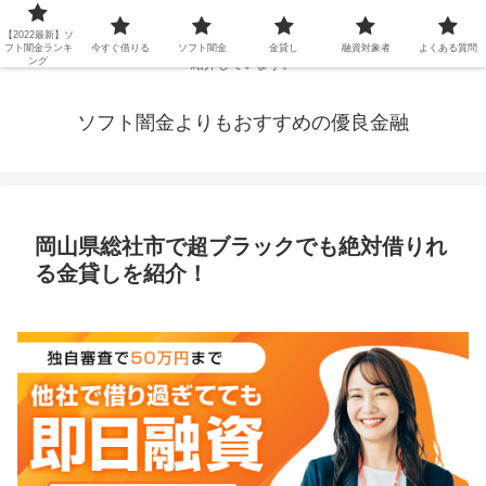
延滞ブラックや年金・生活保護・主婦・パート・派遣など消費者金融でお金を
【2022最新】ソ
借りられないブラックの方でも、即日融資で借りられる審査が甘い優良街金を
フト闇金ランキ
今すぐ借りる
ソフト闇金
金貸し
融資対象者
よくある質問
ング
紹介しています。
ソフト闇金よりもおすすめの優良金融
岡山県総社市で超ブラックでも絶対借りれ
る金貸しを紹介！