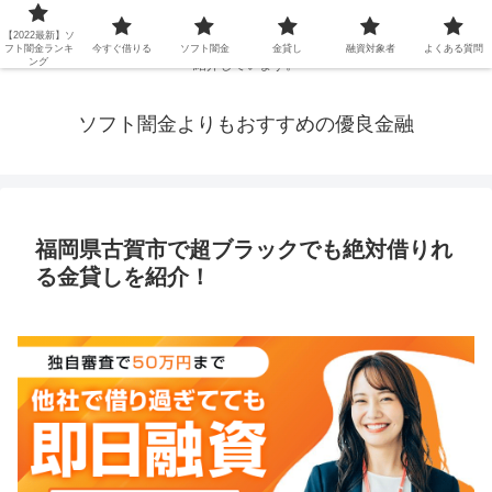
延滞ブラックや年金・生活保護・主婦・パート・派遣など消費者金融でお金を
【2022最新】ソ
借りられないブラックの方でも、即日融資で借りられる審査が甘い優良街金を
フト闇金ランキ
今すぐ借りる
ソフト闇金
金貸し
融資対象者
よくある質問
ング
紹介しています。
ソフト闇金よりもおすすめの優良金融
福岡県古賀市で超ブラックでも絶対借りれ
る金貸しを紹介！