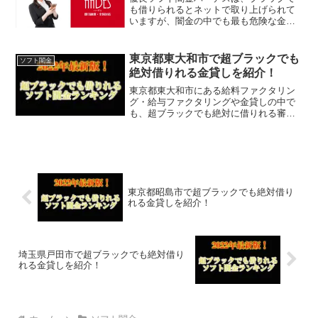
も借りられるとネットで取り上げられて
いますが、闇金の中でも最も危険な金貸
し業者になります。実際にソフト闇金ハ
ーデスで借りてしまったブラックの方の
中には、全財産を失ったという人もいま
東京都東大和市で超ブラックでも
ソフト闇金
す。また職場に脅迫電話が...
絶対借りれる金貸しを紹介！
東京都東大和市にある給料ファクタリン
グ・給与ファクタリングや金貸しの中で
も、超ブラックでも絶対に借りれる審査
が甘い金貸しを掲載しています。
東京都昭島市で超ブラックでも絶対借り
れる金貸しを紹介！
埼玉県戸田市で超ブラックでも絶対借り
れる金貸しを紹介！