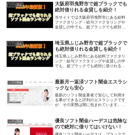
ソフト闇金アイフのホー...
大阪府羽曳野市で超ブラックでも
ソフト闇金
絶対借りれる金貸しを紹介！
当サイトでは大阪府羽曳野市にある給料
ファクタリング・給与ファクタリングや
金貸しの中でも、超ブラックでも絶対に
借りれる審査が甘い金貸しを掲載してい
ます。
埼玉県ふじみ野市で超ブラックで
ソフト闇金
も絶対借りれる金貸しを紹介！
埼玉県ふじみ野市にある給料ファクタリ
ング・給与ファクタリングや金貸しの中
でも、超ブラックでも絶対に借りれる審
査が甘い金貸しを掲載しています。
最新月一返済ソフト闇金エスラシ
ソフト闇金
ックなら安心
最新のソフト闇金業者で安心して利用す
る事ができると評判のエスラシックです
が、その実態は闇に包まれています。そ
こで今回はそんな闇金が気になっている
方のために、最新ソフト闇金エスラシッ
クを徹底調査しました。果たして本当に
優良ソフト闇金ハーデスは危険な
ソフト闇金
月一返済で安心して借りら...
ので絶対に借りてはいけない！
優良ソフト闇金ハーデスは、ブラックで