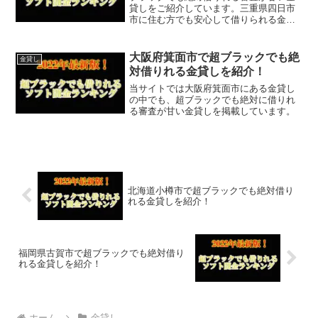
貸しをご紹介しています。三重県四日市
市に住む方でも安心して借りられる金貸
しなので今すぐに申し込むことが可能で
す。ソフト闇金といった違法な金貸しで
はなく、国または三重県四日市市で貸金
大阪府箕面市で超ブラックでも絶
金貸し
業登録をしている正規の金...
対借りれる金貸しを紹介！
当サイトでは大阪府箕面市にある金貸し
の中でも、超ブラックでも絶対に借りれ
る審査が甘い金貸しを掲載しています。
北海道小樽市で超ブラックでも絶対借り
れる金貸しを紹介！
福岡県古賀市で超ブラックでも絶対借り
れる金貸しを紹介！
ホーム
金貸し