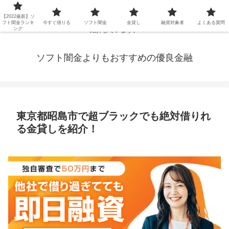
延滞ブラックや年金・生活保護・主婦・パート・派遣など消費者金融でお金を
【2022最新】ソ
借りられないブラックの方でも、即日融資で借りられる審査が甘い優良街金を
フト闇金ランキ
今すぐ借りる
ソフト闇金
金貸し
融資対象者
よくある質問
ング
紹介しています。
ソフト闇金よりもおすすめの優良金融
東京都昭島市で超ブラックでも絶対借りれ
る金貸しを紹介！