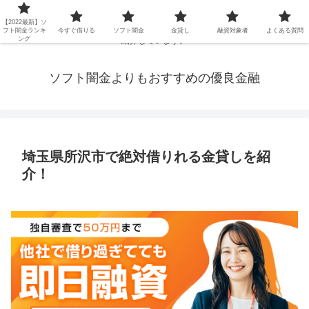
延滞ブラックや年金・生活保護・主婦・パート・派遣など消費者金融でお金を
【2022最新】ソ
借りられないブラックの方でも、即日融資で借りられる審査が甘い優良街金を
フト闇金ランキ
今すぐ借りる
ソフト闇金
金貸し
融資対象者
よくある質問
ング
紹介しています。
ソフト闇金よりもおすすめの優良金融
埼玉県所沢市で絶対借りれる金貸しを紹
介！