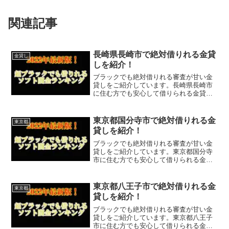
関連記事
長崎県長崎市で絶対借りれる金貸
金貸し
しを紹介！
ブラックでも絶対借りれる審査が甘い金
貸しをご紹介しています。長崎県長崎市
に住む方でも安心して借りられる金貸し
なので今すぐに申し込むことが可能で
す。ソフト闇金といった違法な金貸しで
はなく、国または長崎県長崎市で貸金業
東京都国分寺市で絶対借りれる金
東京都
登録をしている正規の金貸し...
貸しを紹介！
ブラックでも絶対借りれる審査が甘い金
貸しをご紹介しています。東京都国分寺
市に住む方でも安心して借りられる金貸
しなので今すぐに申し込むことが可能で
す。ソフト闇金といった違法な金貸しで
はなく、国または東京都国分寺市で貸金
東京都八王子市で絶対借りれる金
東京都
業登録をしている正規の金...
貸しを紹介！
ブラックでも絶対借りれる審査が甘い金
貸しをご紹介しています。東京都八王子
市に住む方でも安心して借りられる金貸